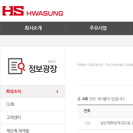
기술혁신
환경/신재생에너지
기업IR
철구사업
전자공고
PC사업
엔지니어링
회사소개
주요사업
Make Solutions : for Human Sustai
화성소식
총
448
건의 게시물이 있습니다.
CI/BI
번호
고객센터
158
남산역화성파크드림 
재건축.재개발