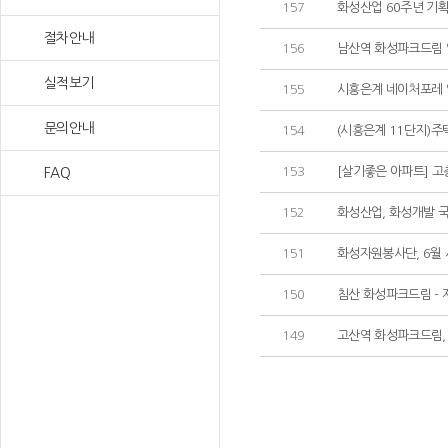
157
화성산업 60주년 기획기
절차안내
156
남산역 화성파크드림 
실적보기
155
시흥은계 네이처포레
문의안내
154
(시흥은계 11단지)주
153
[살기좋은 아파트] 고층
FAQ
152
화성산업, 화성개발 
151
화성자원봉사단, 6월
150
침산 화성파크드림 - 
149
고산역 화성파크드림, 