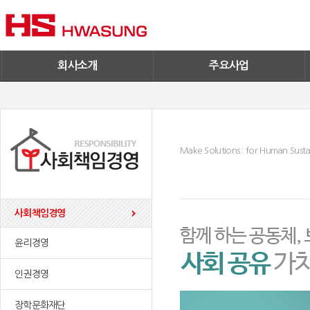
기술혁신
환경/신재생에너지
기업IR
철구사업
전자공고
PC사업
엔지니어링
회사소개
주요사업
Make Solutions : for Human Sustai
사회책임경영
윤리경영
인권경영
장학문화재단