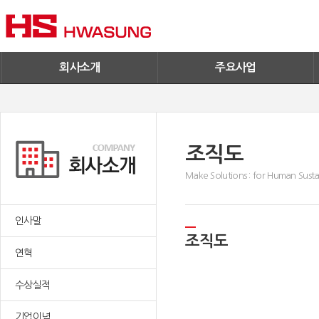
기술혁신
환경/신재생에너지
기업IR
철구사업
전자공고
PC사업
엔지니어링
회사소개
주요사업
조직도
Make Solutions : for Human Sustai
인사말
조직도
연혁
수상실적
기업이념