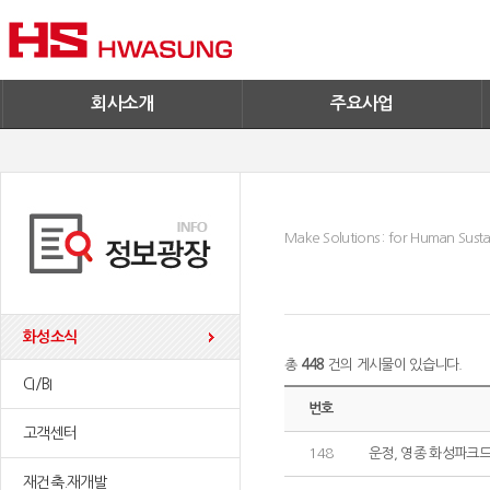
기술혁신
환경/신재생에너지
기업IR
철구사업
전자공고
PC사업
엔지니어링
회사소개
주요사업
Make Solutions : for Human Sustai
화성소식
총
448
건의 게시물이 있습니다.
CI/BI
번호
고객센터
148
운정, 영종 화성파크
재건축.재개발