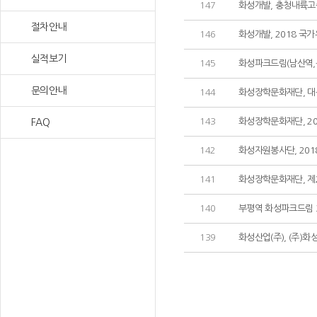
147
화성개발, 충청내륙고
절차안내
146
화성개발, 2018 국
실적보기
145
화성파크드림(남산역,봉덕
문의안내
144
화성장학문화재단, 대구
143
화성장학문화재단, 20
FAQ
142
화성자원봉사단, 20
141
화성장학문화재단, 제
140
부평역 화성파크드림 3
139
화성산업(주), (주)