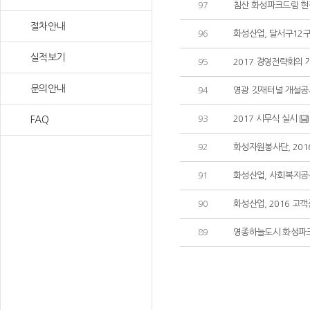
97
침산 화성파크드림 현장
절차안내
96
화성산업, 달서구12
실적보기
95
2017 경영전략회의 
문의안내
94
영광 깃재터널 개설공
93
2017 시무식 실시
FAQ
92
화성자원봉사단, 201
91
화성산업, 사회복지공
90
화성산업, 2016 고
89
영종하늘도시 화성파크드