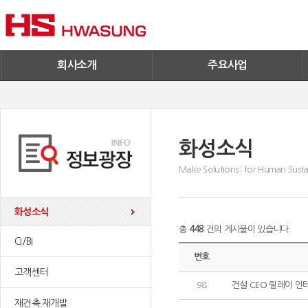
기술혁신
환경/신재생에너지
기업IR
철구사업
전자공고
PC사업
엔지니어링
회사소개
주요사업
화성소식
Make Solutions : for Human Sustai
화성소식
총
448
건의 게시물이 있습니다.
CI/BI
번호
고객센터
98
건설 CEO 릴레이 인터
재건축.재개발