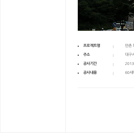
프로젝트명
만촌 
주소
대구시
공사기간
2013
공사내용
60세