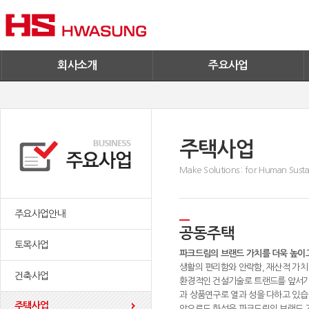
기술혁신
환경/신재생에너지
기업IR
철구사업
전자공고
PC사업
엔지니어링
회사소개
주요사업
주택사업
Make Solutions : for Human Sustai
주요사업안내
공동주택
토목사업
파크드림의 브랜드 가치를 더욱 높이
생활의 편리함와 안락함, 재산적 가치
건축사업
환경적인 건설기술로 트랜드를 앞서가
과 상품연구로 열과 성을 다하고 있습
주택사업
앞으로도 화성은 파크드림의 브랜드 