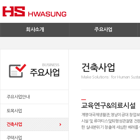
기술혁신
환경/신재생에너지
기업IR
철구사업
전자공고
PC사업
엔지니어링
회사소개
주요사업
건축사업
Make Solutions : for Human Sustai
주요사업안내
교육연구&의료시설
토목사업
계명대국제생활관,영남이공대 창업보
시설 및 류마티스및퇴행성관절염 전문
건축사업
한 실내분위기 창출에 세심한 배려를 
주택사업