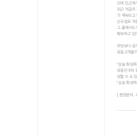
으며 인근에 
최근 저금리 
가 계속되고
신규점포 개
그 중에서도
확보하고 있어
무엇보다 상
유동고객들까지
「삼송 화성파
유동인구의 
성할 수 도 
「삼송 화성파
[ 분양문의 : 0