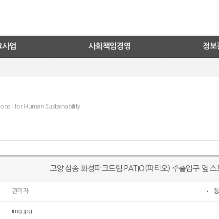
너지
화성자원봉사단
실적보기
활동소식
문의안내
ESG
FAQ
요사업
사회책임경영
정보
ons : for Human Sustainability
고양 삼송 화성파크드림 PATIO(파티오) 주출입구 옆
관리자
img.jpg