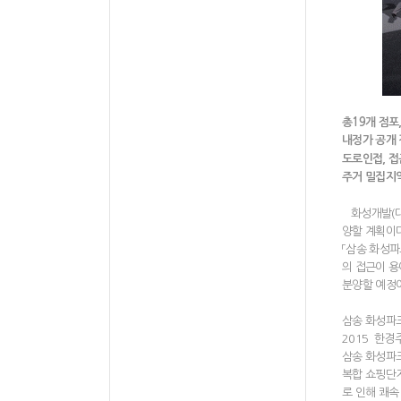
총19개 점포,
내정가 공개 
도로인접, 접
주거 밀집지역
화성개발(대표
양할 계획이다
「삼송 화성파
의 접근이 용
분양할 예정
삼송 화성파크
2015 한
삼송 화성파
복합 쇼핑단지
로 인해 쾌속