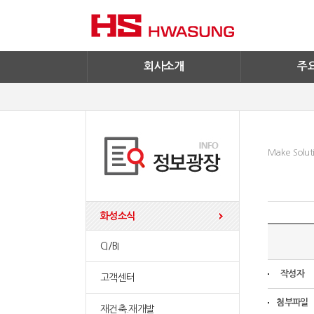
기술혁신
환경/신재생에
기업IR
철구사업
전자공고
PC사업
엔지니어링
회사소개
주
Make Soluti
화성소식
CI/BI
작성자
고객센터
첨부파일
재건축.재개발