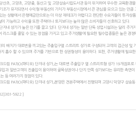
당산초, 고양초, 고양중, 동산고 및 고양삼송시립도서관 등이 위치하여 우수한 교육환경을
기조가 유지되면서 수익형 부동산의 가치가 부동산시장에서 큰 관심을 모으고 있는 만큼 
 있는 상황에서 은행예금만으로는 더 이상 재테크가 어렵다고 판단한 수요자들이 투자상품으
설이 가능하고 수익율 또한 주택이나 토지보다는 높아 많은 소비자들이 선호하고 있다.
 단지내 상가가 높은 인기를 끌고 있다. 단지내 상가는 일반 단독 상업시설과는 달리 주
 리스크를 줄일 수 있는 장점을 가지고 있고 주거생활에 필요한 필수업종들은 높은 경쟁
가의 배치가 대로변을 끼고있는 주출입구옆 스트리트 상가로 구성되어 고객의 접근성 및 
 흡수 할 수 있으며 주거를 기반으로 한 상권형성이 용이하다. 또한, 주거생활에 필요한
크드림 PATIO(파티오) 단지내 상가」는 대로변 주출입구 옆 스트리트형 상가 19개점포
유입과 일반고객의 진출입이 용이하여 골목상권이나 단지 안쪽 상가보다는 유리한 측면이 
있는 등 여러가지 장점이 있다.
크드림 PATIO(파티오) 단지내 상가」분양은 견본주택에서 진행되며 고양시 덕양구 삼송동 
2]381-5922 ]