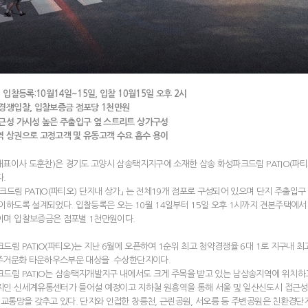
 입찰등록:10월14일~15일, 입찰 10월15일 오후 2시
경쟁입찰, 입찰보증금 점포당 1천만원
근성 가시성 높은 주출입구 옆 스트리트 상가구성
 상권으로 고정고객 및 유동고객 수요 흡수 용이
이사 도훈찬)은 경기도 고양시 삼송택지지구에 소재한 삼송 화성파크드림 PATIO(파티오
.
크드림 PATIO(파티오) 단지내 상가」 는 전체19개 점포로 구성되어 있으며 단지 주출
이하도록 설계되었다. 입찰등록은 오는 10월 14일부터 15일 오후 1시까지 견본주택에서
이며 입찰보증금은 점포별 1천만원이다.
드림 PATIO(파티오)는 지난 6월에 오픈하여 1순위 최고 청약경쟁율 6대 1로 지구내
경주거문화 타운하우스부문 대상을 수상한단지이다.
크드림 PATIO는 삼송택지개발지구 내에서도 크게 주목을 받고 있는 남삼송지역에 위치
인 신세계유통센터가 들어설 예정이고 지하철 원흥역을 통해 서울 및 일산신도시 접근성이 
 교통망을 갖추고 있다. 단지와 인접한 창릉천, 근린공원, 서오릉 등 주변공원은 친환경단